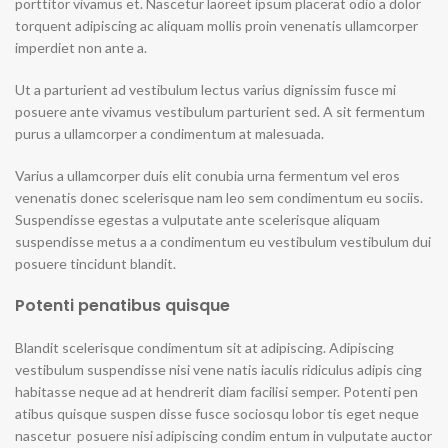
porttitor vivamus et. Nascetur laoreet ipsum placerat odio a dolor
torquent adipiscing ac aliquam mollis proin venenatis ullamcorper
imperdiet non ante a.
Ut a parturient ad vestibulum lectus varius dignissim fusce mi
posuere ante vivamus vestibulum parturient sed. A sit fermentum
purus a ullamcorper a condimentum at malesuada.
Varius a ullamcorper duis elit conubia urna fermentum vel eros
venenatis donec scelerisque nam leo sem condimentum eu sociis.
Suspendisse egestas a vulputate ante scelerisque aliquam
suspendisse metus a a condimentum eu vestibulum vestibulum dui
posuere tincidunt blandit.
Potenti penatibus quisque
Blandit scelerisque condimentum sit at adipiscing. Adipiscing
vestibulum suspendisse nisi vene natis iaculis ridiculus adipis cing
habitasse neque ad at hendrerit diam facilisi semper. Potenti pen
atibus quisque suspen disse fusce sociosqu lobor tis eget neque
nascetur posuere nisi adipiscing condim entum in vulputate auctor