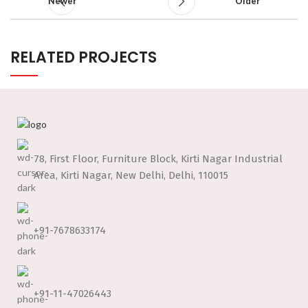
Newer
Older
RELATED PROJECTS
A LACUS BIBENDUM PULVINAR
FURNITURE
78, First Floor, Furniture Block, Kirti Nagar Industrial
Area, Kirti Nagar, New Delhi, Delhi, 110015
+91-7678633174
+91-11-47026443